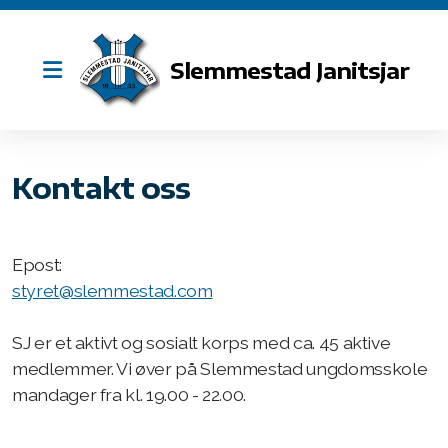
Slemmestad Janitsjar
Kontakt oss
Styret
Dirigenten vår
Epost:
styret@slemmestad.com
SJ er et aktivt og sosialt korps med ca. 45 aktive
medlemmer. Vi øver på Slemmestad ungdomsskole
Marsjheftet
mandager fra kl. 19.00 - 22.00.
Repertoar 2026